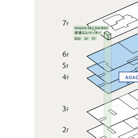
7
F
6
F
5
F
4
F
3
F
2
F