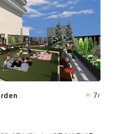
7
arden
F