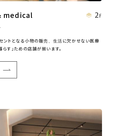
2
& medical
F
ル
クセントとなる小物の販売、生活に欠かせない医療
暮らす」ための店舗が揃います。