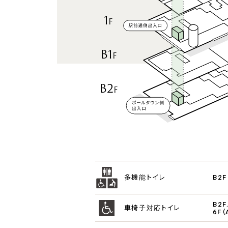
1
F
B1
F
B2
F
多機能トイレ
B2F
B2
車椅子対応トイレ
6F