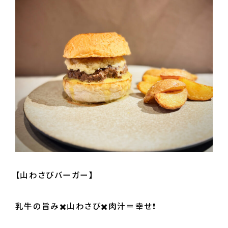
【山わさびバーガー】
乳牛の旨み✖️山わさび✖️肉汁＝幸せ❗️