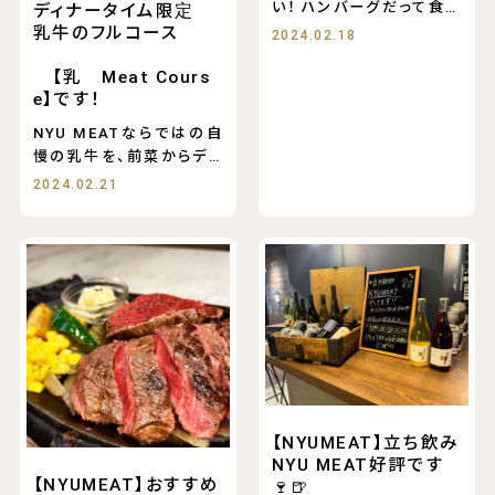
い！ ハンバーグだって食べ
ディナータイム限定
たい！
乳牛のフルコース
2024.02.18
【乳 Meat Cours
e】です！
NYU MEATならではの自
慢の乳牛を、前菜からデザ
ートまで６品たっぷ
2024.02.21
【NYUMEAT】立ち飲み
NYU MEAT好評です
【NYUMEAT】おすすめ
🍷🍺