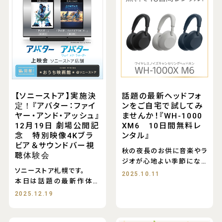
【ソニーストア】実施決
話題の最新ヘッドフォ
定！『アバター：ファイ
ンをご自宅で試してみ
ヤー・アンド・アッシュ』
ませんか！『WH-1000
12月19日 劇場公開記
XM6 10日間無料レ
念 特別映像4Kブラ
ンタル』
ビア＆サウンドバー視
秋の夜長のお供に音楽やラ
聴体験会
ジオが心地よい季節になり
ソニーストア札幌です。
ましたね☕
2025.10.11
本日は話題の最新作体験
会＆お得な情報をお
2025.12.19