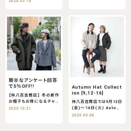
2026.03.10
簡単なアンケート回答
で5％OFF!!
Autumn Hat Collect
ion [9,12-16]
【林八百吉商店】冬の新作
お帽子もお得になるチャン
林八百吉商店では9月12日
スです♪
(金)～16日(火) Autumn
2025.10.21
Hat
2025.09.08