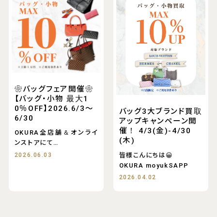
❀バッグフェア開催❀
【バッグ・小物 最大1
0％OFF】2026.6/3〜
バッグ3大ブランド買取
6/30
アップキャンペーン開
催！ 4/3(金)-4/30
OKURA全店舗＆オンライ
(木)
ンストアにて
バッグ・小物全品 最大1
皆様こんにちは😀
2026.06.03
OKURA moyukSAPP
2026.04.02