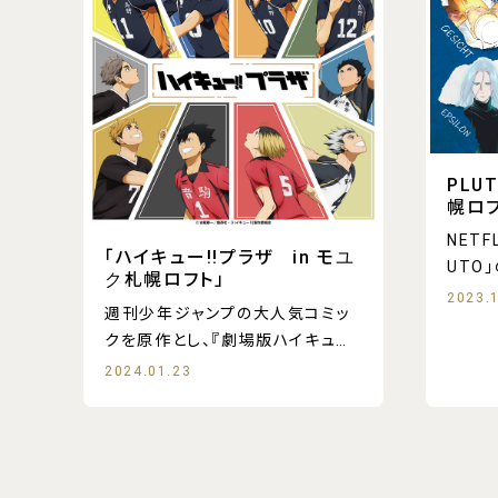
PLU
幌ロ
NETF
「ハイキュー!!プラザ in モユ
UTO
ク札幌ロフト」
2023.
週刊少年ジャンプの大人気コミッ
クを原作とし、『劇場版ハイキュ
ー!! ゴ
2024.01.23