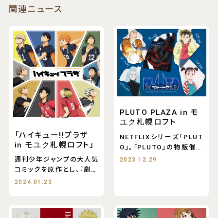
関連ニュース
PLUTO PLAZA in モ
ユク札幌ロフト
「ハイキュー!!プラザ
NETFLIXシリーズ「PLUT
in モユク札幌ロフト」
O」。「PLUTO」の物販催事
「PLU
週刊少年ジャンプの大人気
2023.12.29
コミックを原作とし、『劇場
版ハイキュー!! ゴ
2024.01.23