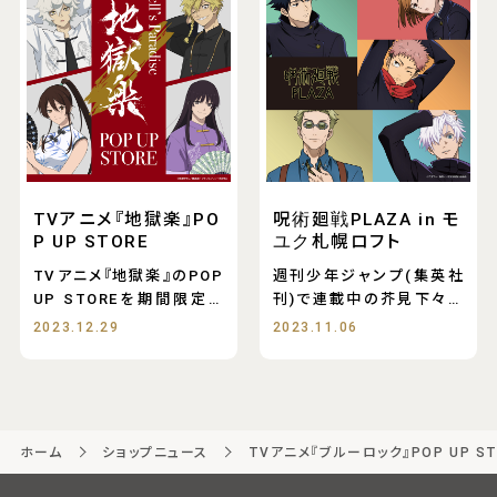
TVアニメ『地獄楽』PO
呪術廻戦PLAZA in モ
P UP STORE
ユク札幌ロフト
TVアニメ『地獄楽』のPOP
週刊少年ジャンプ(集英社
UP STOREを期間限定で
刊)で連載中の芥見下々に
開催。チャイ
よる大人気コミックスを
2023.12.29
2023.11.06
ホーム
ショップニュース
TVアニメ『ブルーロック』POP UP ST