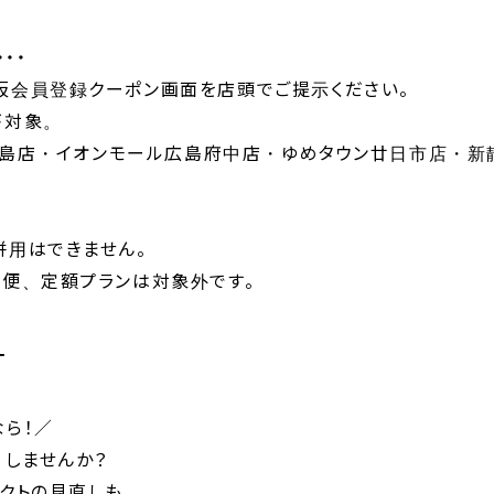
・・・
仮会員登録クーポン画面を店頭でご提示ください。
が対象。
TY広島店・イオンモール広島府中店・ゆめタウン廿日市店・新
。
用はできません。​
期便、定額プランは対象外です。
━
なら！／
】しませんか？
タクトの見直しも