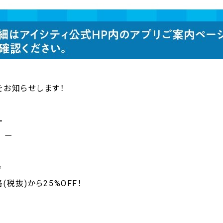
をお知らせします！
╋
 ー
で
税抜)から25%OFF！