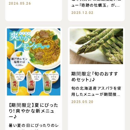
の組み合わせですよね！
2026.05.26
ュー『奇跡の牡蠣玉』が、今
年もモユク店に登場&
2025.12.02
期間限定『旬のおすす
めセット』♪
旬の北海道産アスパラを使
用したメニューが期間限定
で販売中です！
2025.05.20
【期間限定】夏にぴった
り！爽やかな新メニュ
ー♪
暑い夏の日にぴったりのレ