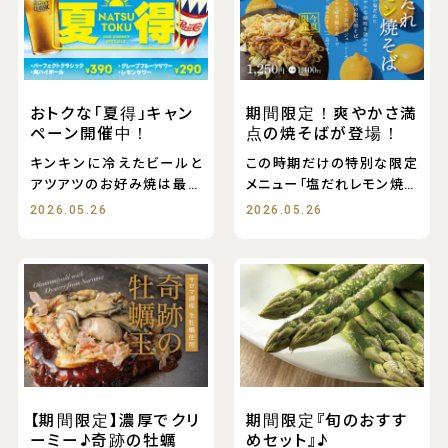
おトクな「夏得」キャン
期間限定！爽やかさ満
ペーン開催中！
点の焼そばが登場！
キンキンに冷えたビールと
この時期だけの特別な限定
アツアツのお好み焼は最高
メニュー「塩だれレモン焼そ
の組み合わせですよね！
ば」が登場！
2026.05.26
2026.05.26
【期間限定】濃厚でクリ
期間限定『旬のおすす
ーミー♪奇跡の牡蠣
めセット』♪