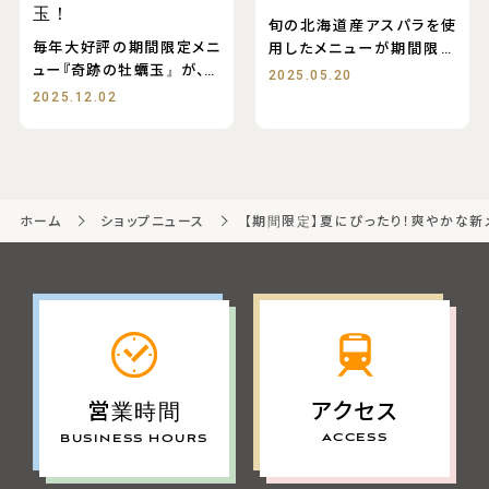
玉！
旬の北海道産アスパラを使
毎年大好評の期間限定メニ
用したメニューが期間限定
ュー『奇跡の牡蠣玉』が、今
で販売中です！
2025.05.20
年もモユク店に登場&
2025.12.02
ホーム
ショップニュース
【期間限定】夏にぴったり！爽やかな新
アクセス
営業時間
ACCESS
BUSINESS HOURS