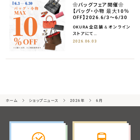
❀バッグフェア開催❀
【バッグ・小物 最大10％
OFF】2026.6/3〜6/30
OKURA全店舗＆オンライン
ストアにて
バッグ・小物全品 最大1
2026.06.03
ホーム
ショップニュース
2026年
6月