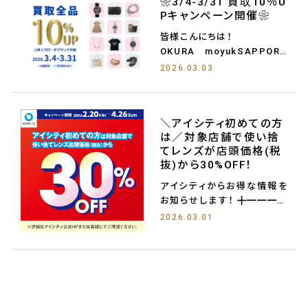
❀3/4-3/31 買取10％U
Pキャンペーン開催❀
皆様こんにちは！
OKURA moyukSAPPORO
店でござい
2026.03.03
＼アイシティ初めての方
は／対象店舗で使い捨
てレンズが店頭価格(税
抜)から30%OFF！
アイシティからお得な情報を
お知らせします！ ╋━━━━
━━━━━
2026.03.01