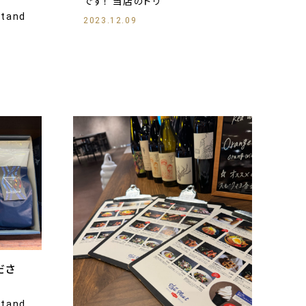
です！ 当店のドリ
tand
2023.12.09
ださ
tand