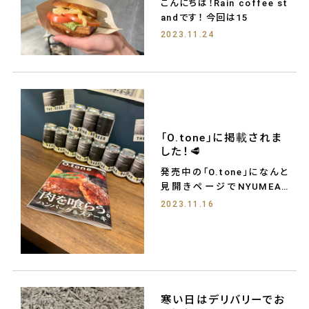
こんにちは！Rain coffee st
andです！ 今回は15
2023.11.24
「O.tone」に掲載されま
した！🥩
発売中の「O.tone」になんと
見開きページでNYUMEAT
が掲載され
2023.11.16
寒い日はデリバリーでお