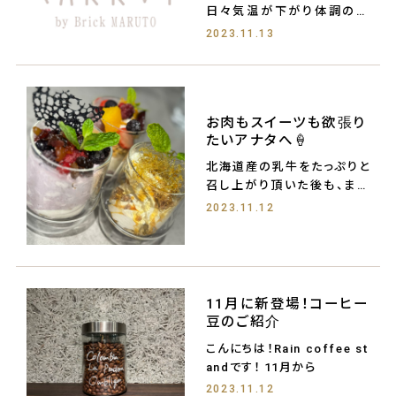
日々気温が下がり体調の方
は崩され
2023.11.13
お肉もスイーツも欲張り
たいアナタへ🍦
北海道産の乳牛をたっぷりと
召し上がり頂いた後も、まだ
まだ北海道をご堪能
2023.11.12
11月に新登場！コーヒー
豆のご紹介
こんにちは！Rain coffee st
andです！ 11月から
2023.11.12